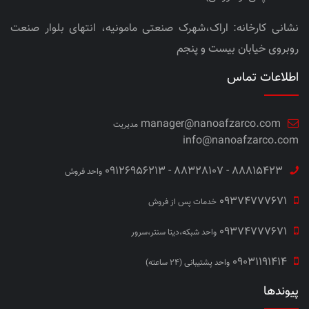
نشانی کارخانه: اراک،شهرک صنعتی مامونیه، انتهای بلوار صنعت
روبروی خیابان بیست و پنجم
اطلاعات تماس
manager@nanoafzarco.com
مدیریت
info@nanoafzarco.com
88815423 - 88328107 - 09126956213
واحد فروش
09374777671
خدمات پس از فروش
09374777671
واحد شبکه،دیتا سنتر،سرور
09031191414
واحد پشتیبانی (24 ساعته)
پیوندها