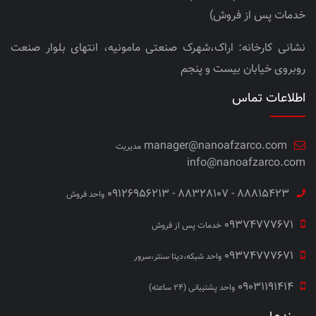
خدمات پس از فروش)
نشانی کارخانه: اراک،شهرک صنعتی مامونیه، انتهای بلوار صنعت
روبروی خیابان بیست و پنجم
اطلاعات تماس
manager@nanoafzarco.com
مدیریت
info@nanoafzarco.com
88815423 - 88328107 - 09126956213
واحد فروش
09374777671
خدمات پس از فروش
09374777671
واحد شبکه،دیتا سنتر،سرور
09031191414
واحد پشتیبانی (24 ساعته)