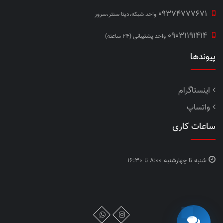
09374777671
واحد شبکه،دیتا سنتر،سرور
09031191414
واحد پشتیبانی (24 ساعته)
پیوندها
اینستاگرام
واتساپ
ساعات کاری
شنبه تا چهارشنبه
8:00 تا 16:30